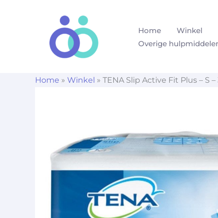
Ga
naar
Home
Winkel
de
Overige hulpmiddele
inhoud
Home
»
Winkel
»
TENA Slip Active Fit Plus – S 