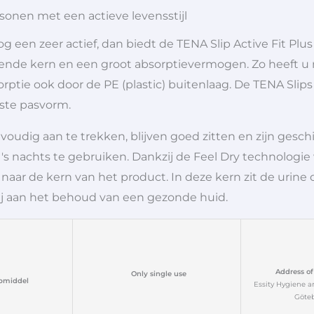
ersonen met een actieve levensstijl
og een zeer actief, dan biedt de TENA Slip Active Fit Plu
berende kern en een groot absorptievermogen. Zo heeft
orptie ook door de PE (plastic) buitenlaag. De TENA Sli
iste pasvorm.
voudig aan te trekken, blijven goed zitten en zijn gesch
k 's nachts te gebruiken. Dankzij de Feel Dry technologi
 naar de kern van het product. In deze kern zit de ur
bij aan het behoud van een gezonde huid.
Address of
Only single use
pmiddel
Essity Hygiene a
Göte