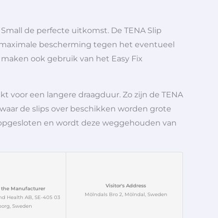
s Small de perfecte uitkomst. De TENA Slip
 u maximale bescherming tegen het eventueel
ps maken ook gebruik van het Easy Fix
ikt voor een langere draagduur. Zo zijn de TENA
e waar de slips over beschikken worden grote
ine opgesloten en wordt deze weggehouden van
Visitor's Address
 the Manufacturer
Mölndals Bro 2, Mölndal, Sweden
nd Health AB, SE-405 03
borg, Sweden