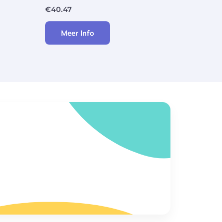
€
40.47
Meer Info