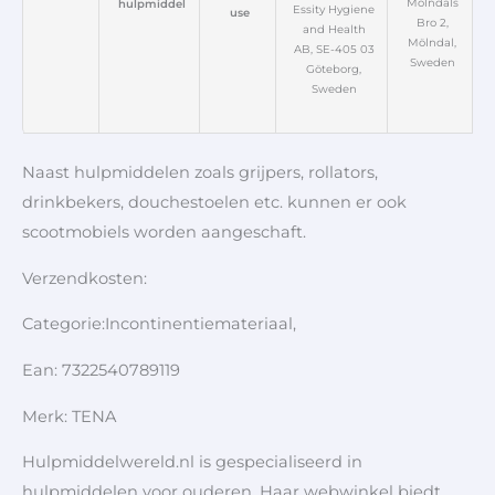
Mölndals
hulpmiddel
Essity Hygiene
use
Bro 2,
and Health
Mölndal,
AB, SE-405 03
Sweden
Göteborg,
Sweden
Naast hulpmiddelen zoals grijpers, rollators,
drinkbekers, douchestoelen etc. kunnen er ook
scootmobiels worden aangeschaft.
Verzendkosten:
Categorie:Incontinentiemateriaal,
Ean: 7322540789119
Merk: TENA
Hulpmiddelwereld.nl is gespecialiseerd in
hulpmiddelen voor ouderen. Haar webwinkel biedt