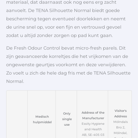
materiaal, dat daarnaast ook nog eens erg zacht
aanvoelt. De TENA Silhouette Normal biedt goede
bescherming tegen eventueel doorlekken en neemt
de urine snel op, voor een fijn en vertrouwd gevoel
zodat u altijd zonder zorgen op pad kunt gaan.
De Fresh Odour Control bevat micro-fresh parels. Dit
zijn geavanceerde korreltjes die het vrijkomen van de
ongewenste geurtjes voorkomt en deze verwijderen.
Zo voelt u zich de hele dag fris met de TENA Silhouette
Normal.
Visitor's
Address of the
Only
Address
Medisch
Manufacturer
single
Mölndals
hulpmiddel
Essity Hygiene
use
Bro 2,
and Health
Mölndal,
AB, SE-405 03