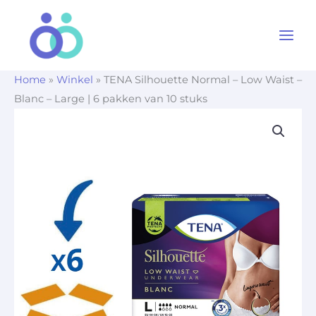
Ga
naar
de
inhoud
Home
»
Winkel
»
TENA Silhouette Normal – Low Waist –
Blanc – Large | 6 pakken van 10 stuks