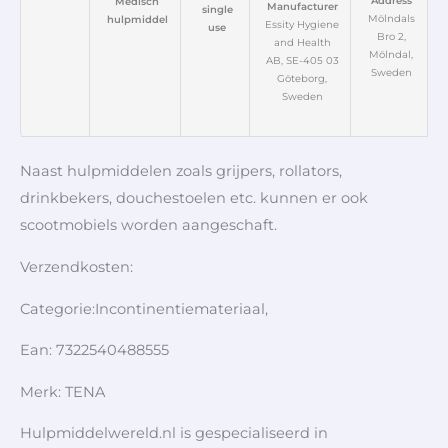
Address
Medisch
Manufacturer
single
Mölndals
hulpmiddel
Essity Hygiene
use
Bro 2,
and Health
Mölndal,
AB, SE-405 03
Sweden
Göteborg,
Sweden
Naast hulpmiddelen zoals grijpers, rollators,
drinkbekers, douchestoelen etc. kunnen er ook
scootmobiels worden aangeschaft.
Verzendkosten:
Categorie:Incontinentiemateriaal,
Ean: 7322540488555
Merk: TENA
Hulpmiddelwereld.nl is gespecialiseerd in