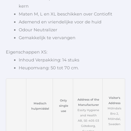
kern
Maten M, L en XL beschikken over Contiofit
Ademend en vriendelijke voor de huid
Odour Neutralizer
Gemakkelijk te vervangen
Eigenschappen XS:
Inhoud Verpakking: 14 stuks
Heupomvang: 50 tot 70 cm.
Visitor's
Address of the
Only
Address
Medisch
Manufacturer
single
Mölndals
hulpmiddel
Essity Hygiene
use
Bro 2,
and Health
Mölndal,
AB, SE-405 03
Sweden
Göteborg,