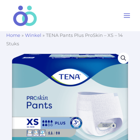
Ga
naar
de
inhoud
Home
»
Winkel
»
TENA Pants Plus ProSkin – XS – 14
Stuks