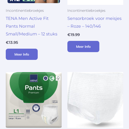
Incontinentiebroekjes
Incontinentiebroekjes
TENA Men Active Fit
Sensorbroek voor meisjes
Pants Normal
– Roze – 140/146
Small/Medium – 12 stuks
€
19.99
€
13.95
Meer Info
Meer Info