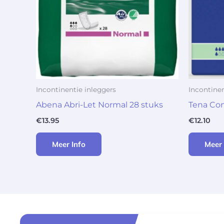
Incontinentie inleggers
Incontinen
Abena Abri-Let Normal 28 stuks
Tena Com
€
13.95
€
12.10
Meer Info
Meer 