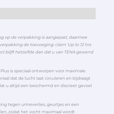
ng op de verpakking is aangepast, daarmee
erpakking de toevoeging: claim 'Up to 12 hrs
t blijft hetzelfde dan dat u van TENA gewend
 Plus is speciaal ontworpen voor maximale
aal dat de lucht laat circuleren en bijdraagt
t u altijd een beschermd en discreet gevoel
g tegen urineverlies, geurtjes en een
len, zodat het vocht maximaal wordt