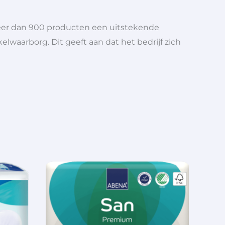
meer dan 900 producten een uitstekende
elwaarborg. Dit geeft aan dat het bedrijf zich