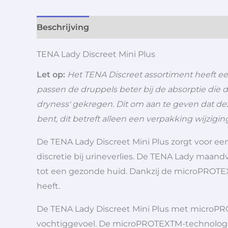
Beschrijving
Aanvullende informatie
TENA Lady Discreet Mini Plus
Let op:
Het TENA Discreet assortiment heeft e
passen de druppels beter bij de absorptie die 
dryness' gekregen. Dit om aan te geven dat d
bent, dit betreft alleen een verpakking wijzigin
De TENA Lady Discreet Mini Plus zorgt voor ee
discretie bij urineverlies. De TENA Lady maand
tot een gezonde huid. Dankzij de microPROTEX
heeft.
De TENA Lady Discreet Mini Plus met microPRO
vochtiggevoel. De microPROTEXTM-technologie