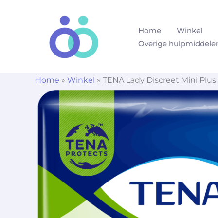
Ga
naar
Home
Winkel
de
Overige hulpmiddele
inhoud
Home
»
Winkel
»
TENA Lady Discreet Mini Plus