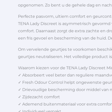
opgenomen. Zo bent u de gehele dag en nacht
Perfecte pasvorm, ultiem comfort en geurcontro
TENA Lady Discreet is asymmetrisch gevormd v
comfort. Daarnaast zorgt de extra zachte en dro
een fris gevoel en bescherming van de huid. D
Om vervelende geurtjes te voorkomen beschikt 
geurtjes neutraliseren. Het volledige product 
Waarom kiezen voor de TENA Lady Discreet Min
✓ Absorbeert veel beter dan reguliere maand
✓ Fresh Odour Control helpt ongewenste geur
✓ Drievoudige bescherming door middel van
✓ Zijdezacht comfort
✓ Ademend buitenmateriaal voor extra comfor
✓ Individueel verpakt