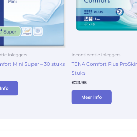
tie inleggers
Incontinentie inleggers
fort Mini Super – 30 stuks
TENA Comfort Plus ProSkin
Stuks
€
23.95
Info
Meer Info