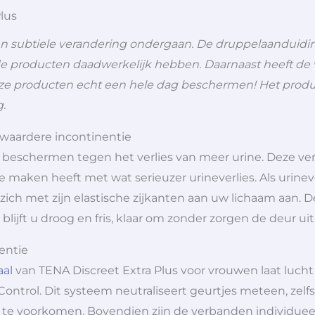
lus
en subtiele verandering ondergaan. De druppelaanduidi
de producten daadwerkelijk hebben. Daarnaast heeft de v
eze producten echt een hele dag beschermen! Het produc
g.
zwaardere incontinentie
e beschermen tegen het verlies van meer urine. Deze ve
 maken heeft met wat serieuzer urineverlies. Als urinev
 zich met zijn elastische zijkanten aan uw lichaam aan. 
ijft u droog en fris, klaar om zonder zorgen de deur uit
entie
aal
van TENA Discreet Extra Plus voor vrouwen laat lucht 
 Control. Dit systeem neutraliseert geurtjes meteen, zelf
es te voorkomen. Bovendien zijn de verbanden individue