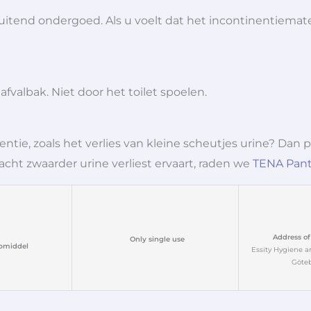
itend ondergoed. Als u voelt dat het incontinentiemateri
fvalbak. Niet door het toilet spoelen.
entie, zoals het verlies van kleine scheutjes urine? Dan 
wacht zwaarder urine verliest ervaart, raden we
TENA Pan
Address of
Only single use
pmiddel
Essity Hygiene a
Göte