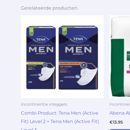
Gerelateerde producten
Incontinentie inleggers
Incontinen
Combi Product: Tena Men (Active
Abena Ab
Fit) Level 2 + Tena Men (Active Fit)
€
13.95
Level 3