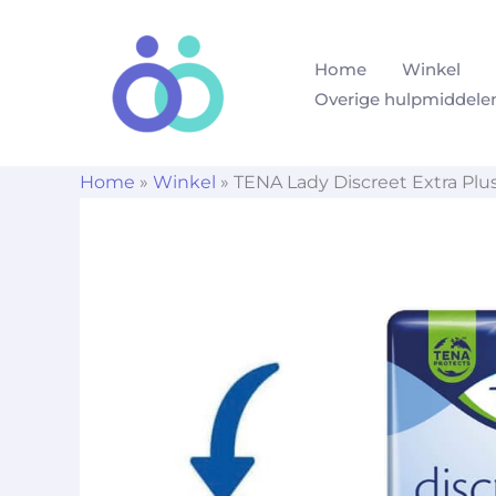
Ga
naar
Home
Winkel
de
Overige hulpmiddele
inhoud
Home
»
Winkel
»
TENA Lady Discreet Extra Plus