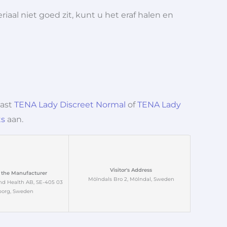
aal niet goed zit, kunt u het eraf halen en
past
TENA Lady Discreet Normal
of
TENA Lady
ts
aan.
Visitor's Address
 the Manufacturer
Mölndals Bro 2, Mölndal, Sweden
nd Health AB, SE-405 03
borg, Sweden