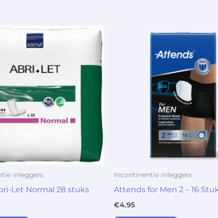
tie inleggers
Incontinentie inleggers
ri-Let Normal 28 stuks
Attends for Men 2 – 16 Stu
€
4.95