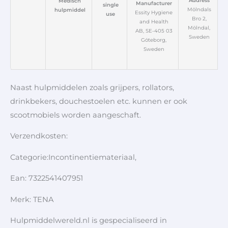
Address
Medisch
Manufacturer
single
Mölndals
hulpmiddel
Essity Hygiene
use
Bro 2,
and Health
Mölndal,
AB, SE-405 03
Sweden
Göteborg,
Sweden
Naast hulpmiddelen zoals grijpers, rollators,
drinkbekers, douchestoelen etc. kunnen er ook
scootmobiels worden aangeschaft.
Verzendkosten:
Categorie:Incontinentiemateriaal,
Ean: 7322541407951
Merk: TENA
Hulpmiddelwereld.nl is gespecialiseerd in