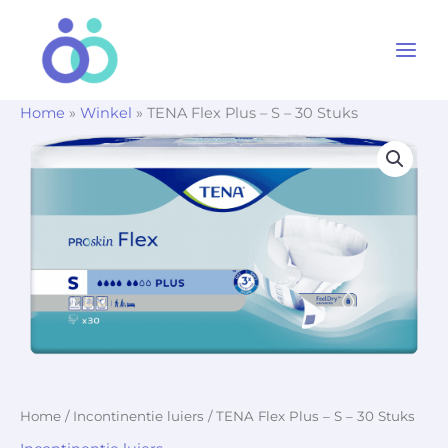
Ga
naar
de
inhoud
Home
»
Winkel
»
TENA Flex Plus – S – 30 Stuks
Home
/
Incontinentie luiers
/ TENA Flex Plus – S – 30 Stuks