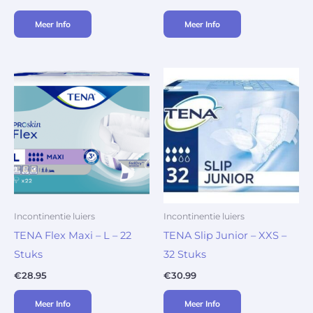
Meer Info
Meer Info
Incontinentie luiers
Incontinentie luiers
TENA Flex Maxi – L – 22
TENA Slip Junior – XXS –
Stuks
32 Stuks
€
28.95
€
30.99
Meer Info
Meer Info