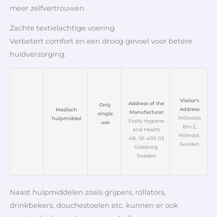
meer zelfvertrouwen.
Zachte textielachtige voering
Verbetert comfort en een droog gevoel voor betere
huidverzorging.
Visitor's
Address of the
Only
Address
Medisch
Manufacturer
single
Mölndals
hulpmiddel
Essity Hygiene
use
Bro 2,
and Health
Mölndal,
AB, SE-405 03
Sweden
Göteborg,
Sweden
Naast hulpmiddelen zoals grijpers, rollators,
drinkbekers, douchestoelen etc. kunnen er ook