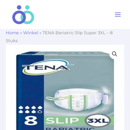
Ga
naar
de
inhoud
Home
»
Winkel
»
TENA Bariatric Slip Super 3XL – 8
Stuks