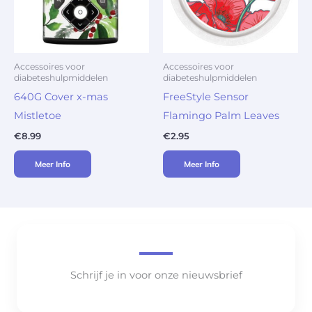
Accessoires voor
Accessoires voor
diabeteshulpmiddelen
diabeteshulpmiddelen
640G Cover x-mas
FreeStyle Sensor
Mistletoe
Flamingo Palm Leaves
€
8.99
€
2.95
Meer Info
Meer Info
Schrijf je in voor onze nieuwsbrief