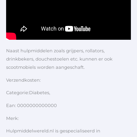
Naast hulpmiddelen zoals grijpers, rollators,
drinkbekers, douchestoelen etc. kunnen er ook
scootmobiels worden aangeschaft.
Verzendkosten:
Categorie:Diabetes,
Ean: 0000000000000
Merk:
Hulpmiddelwereld.nl is gespecialiseerd in