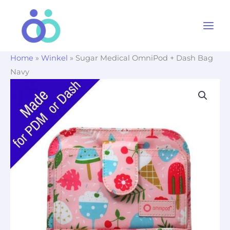
Ga
naar
de
inhoud
Home
»
Winkel
»
Sugar Medical OmniPod + Dash Bag
Navy