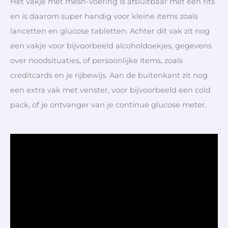
Het vakje met mesh-voering is afsluitbaar met een rits
en is daarom super handig voor kleine items zoals
lancetten en glucose tabletten. Achter dit vak zit nog
een vakje voor bijvoorbeeld alcoholdoekjes, gegevens
over noodsituaties, of persoonlijke items, zoals
creditcards en je rijbewijs.
Aan de buitenkant zit nog
een extra vak met venster, voor bijvoorbeeld een cold
pack, of je ontvanger van je continue glucose meter.