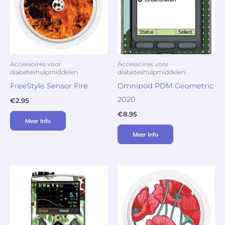
Accessoires voor
Accessoires voor
diabeteshulpmiddelen
diabeteshulpmiddelen
FreeStyle Sensor Fire
Omnipod PDM Geometric
2020
€
2.95
€
8.95
Meer Info
Meer Info