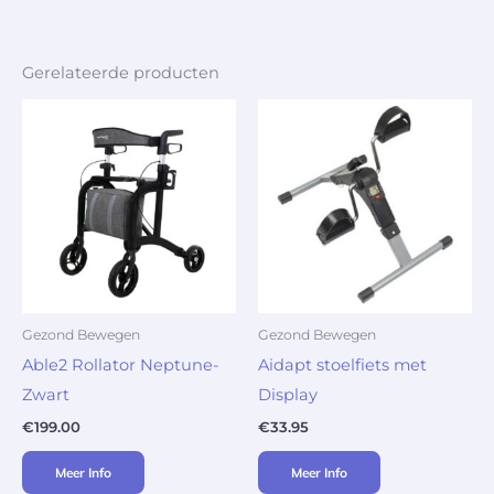
Gerelateerde producten
Gezond Bewegen
Gezond Bewegen
Able2 Rollator Neptune-
Aidapt stoelfiets met
Zwart
Display
€
199.00
€
33.95
Meer Info
Meer Info