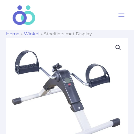
Ga
naar
de
inhoud
Home
»
Winkel
»
Stoelfiets met Display