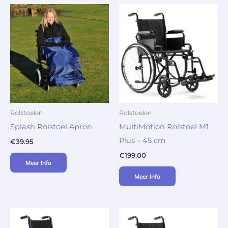
Rolstoelen
Rolstoelen
Splash Rolstoel Apron
MultiMotion Rolstoel M1
Plus – 45 cm
€
39.95
€
199.00
Meer Info
Meer Info