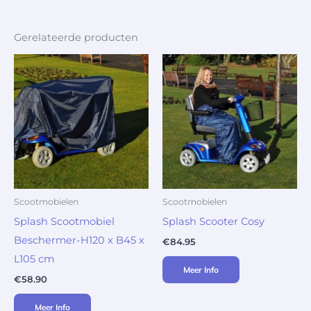
Gerelateerde producten
Scootmobielen
Scootmobielen
Splash Scootmobiel
Splash Scooter Cosy
Beschermer-H120 x B45 x
€
84.95
L105 cm
Meer Info
€
58.90
Meer Info