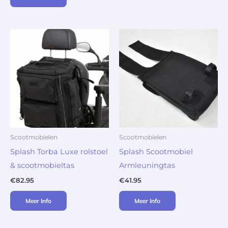
Scootmobielen
Scootmobielen
Splash Torba Luxe rolstoel
Splash Scootmobiel
& scootmobieltas
Armleuningtas
€
82.95
€
41.95
Meer Info
Meer Info