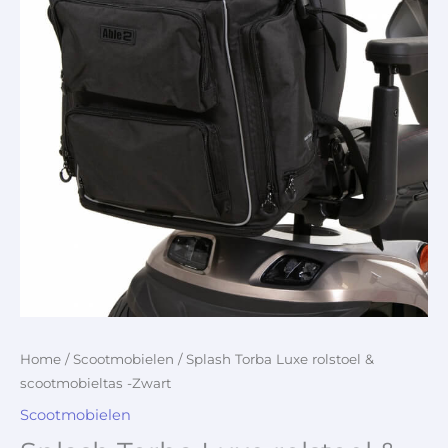
Home
/
Scootmobielen
/ Splash Torba Luxe rolstoel &
scootmobieltas -Zwart
Scootmobielen