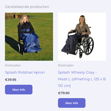
Gerelateerde producten
Rolstoelen
Rolstoelen
Splash Rolstoel Apron
Splash Wheely Cosy -
Maat L (afmeting L 125 x B
€
39.95
110 cm)
Meer Info
€
79.90
Meer Info