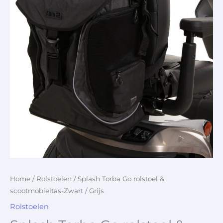
Home
/
Rolstoelen
/ Splash Torba Go rolstoel &
scootmobieltas-Zwart / Grijs
Rolstoelen