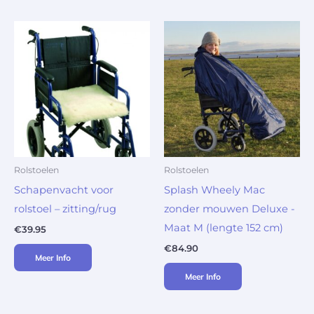
Rolstoelen
Rolstoelen
Schapenvacht voor
Splash Wheely Mac
rolstoel – zitting/rug
zonder mouwen Deluxe -
Maat M (lengte 152 cm)
€
39.95
€
84.90
Meer Info
Meer Info