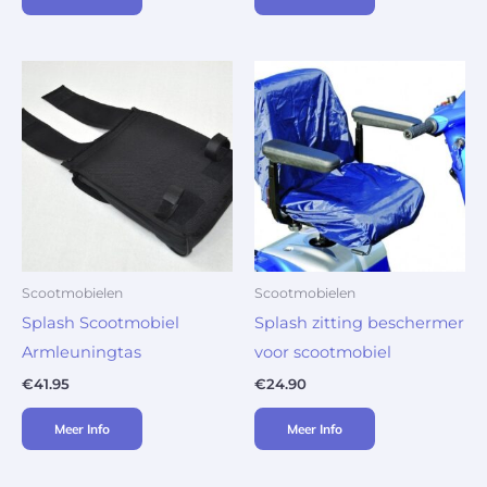
Scootmobielen
Scootmobielen
Splash Scootmobiel
Splash zitting beschermer
Armleuningtas
voor scootmobiel
€
41.95
€
24.90
Meer Info
Meer Info