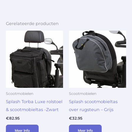
Gerelateerde producten
Scootmobielen
Scootmobielen
Splash Torba Luxe rolstoel
Splash scootmobieltas
& scootmobieltas -Zwart
over rugsteun – Grijs
€
82.95
€
32.95
Meer Info
Meer Info