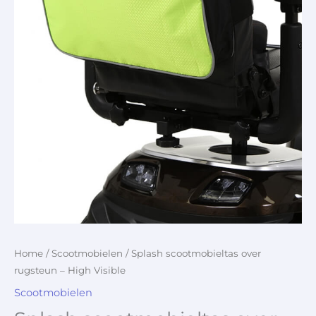
Home
/
Scootmobielen
/ Splash scootmobieltas over
rugsteun – High Visible
Scootmobielen