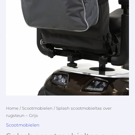
Home
/
Scootmobielen
/ Splash scootmobieltas over
rugsteun – Grijs
Scootmobielen