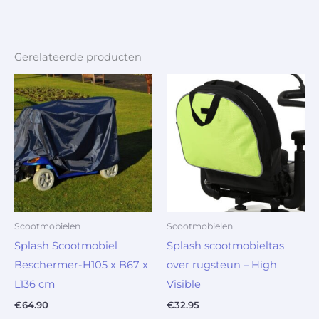
Gerelateerde producten
Scootmobielen
Scootmobielen
Splash Scootmobiel
Splash scootmobieltas
Beschermer-H105 x B67 x
over rugsteun – High
L136 cm
Visible
€
64.90
€
32.95