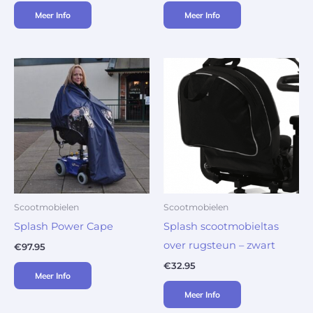
Meer Info
Meer Info
Scootmobielen
Scootmobielen
Splash Power Cape
Splash scootmobieltas
over rugsteun – zwart
€
97.95
€
32.95
Meer Info
Meer Info