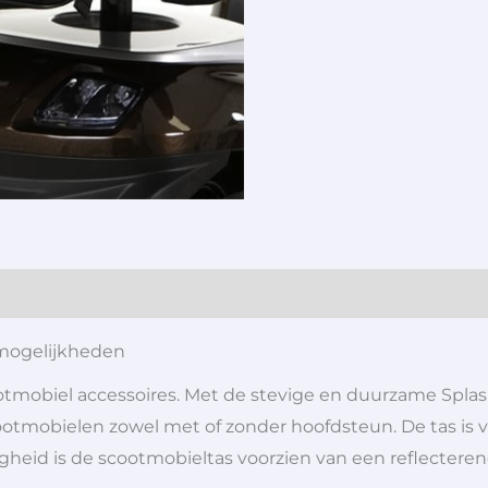
 mogelijkheden
otmobiel accessoires. Met de stevige en duurzame Spla
ootmobielen zowel met of zonder hoofdsteun.
De tas is
iligheid is de scootmobieltas voorzien van een reflectere