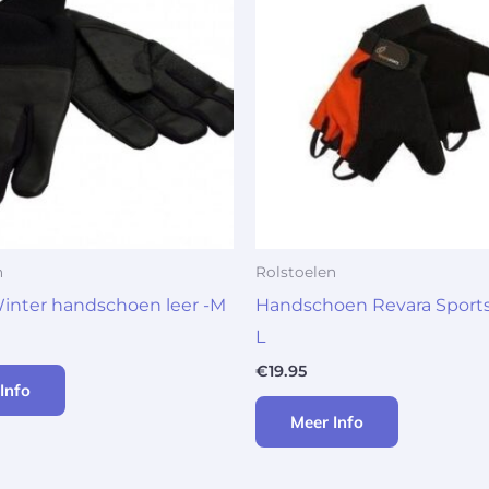
n
Rolstoelen
inter handschoen leer -M
Handschoen Revara Sports
L
€
19.95
Info
Meer Info