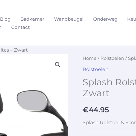
Blog
Badkamer
Wandbeugel
Onderweg
Keu
n
Contact
ltas – Zwart
Home
/
Rolstoelen
/ Spl
Rolstoelen
Splash Rols
Zwart
€
44.95
Splash Rolstoel & Sco