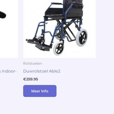
Rolstoelen
 indoor-
Duwrolstoel Able2
€
259.95
Meer Info