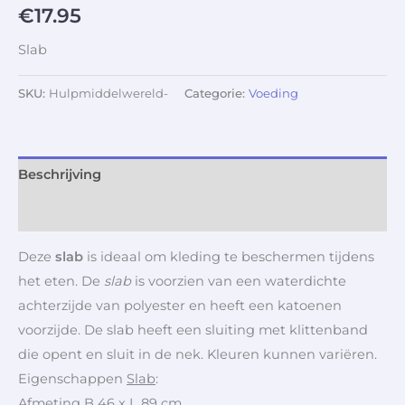
€
17.95
Slab
SKU:
Hulpmiddelwereld-
Categorie:
Voeding
Beschrijving
Aanvullende informatie
Deze
slab
is ideaal om kleding te beschermen tijdens
het eten. De
slab
is voorzien van een waterdichte
achterzijde van polyester en heeft een katoenen
voorzijde. De slab heeft een sluiting met klittenband
die opent en sluit in de nek. Kleuren kunnen variëren.
Eigenschappen
Slab
:
Afmeting B 46 x L 89 cm