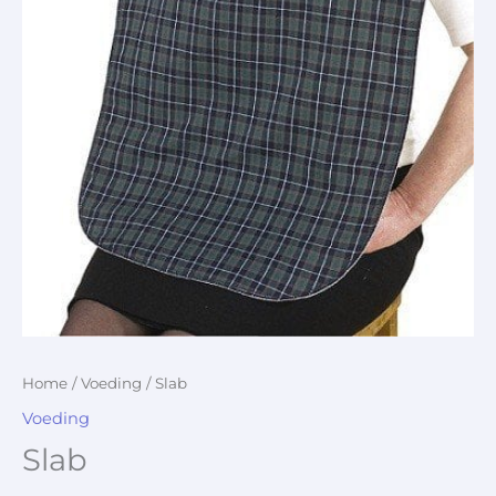
Home
/
Voeding
/ Slab
Voeding
Slab