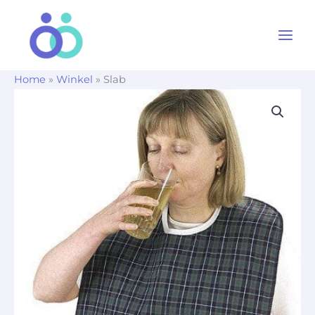
Ga
naar
de
inhoud
Home
»
Winkel
»
Slab