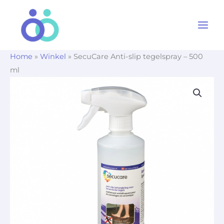
Ga
naar
de
inhoud
Home
»
Winkel
»
SecuCare Anti-slip tegelspray – 500
ml