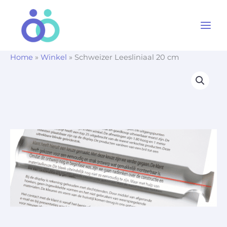
Ga
naar
de
inhoud
Home
»
Winkel
»
Schweizer Leesliniaal 20 cm