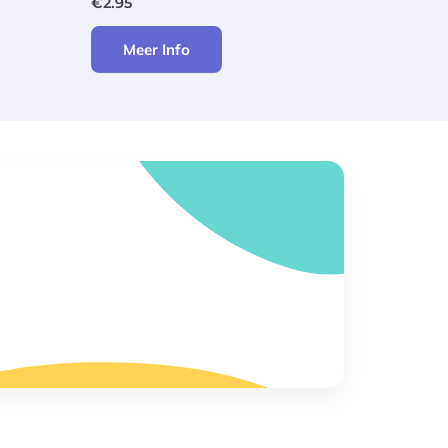
€
2.95
Meer Info