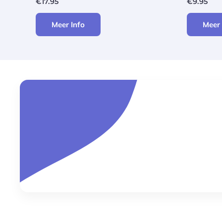
€
17.95
€
9.95
Meer Info
Meer 