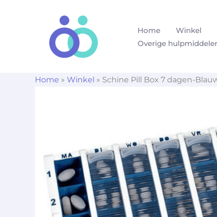
Ga
naar
Home
Winkel
de
Overige hulpmiddele
inhoud
Home
»
Winkel
»
Schine Pill Box 7 dagen-Blau