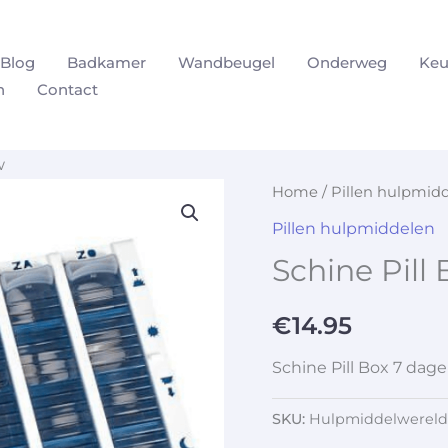
Blog
Badkamer
Wandbeugel
Onderweg
Keu
n
Contact
w
Home
/
Pillen hulpmid
Pillen hulpmiddelen
Schine Pill
€
14.95
Schine Pill Box 7 dag
SKU:
Hulpmiddelwereld