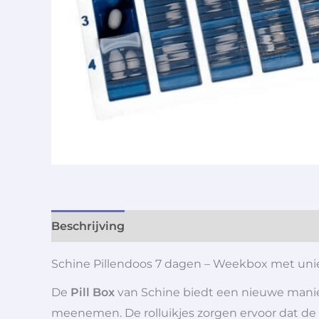
Beschrijving
Aanvullende informatie
Schine Pillendoos 7 dagen – Weekbox met unie
De
Pill Box
van Schine biedt een nieuwe manier
meenemen. De rolluikjes zorgen ervoor dat de p