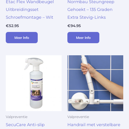
Etac Flex Wandbeugel
Normbau Steungreep
Uitbreidingsset
Gehoekt – 135 Graden
Schroefmontage – Wit
Extra Stevig-Links
€
52.95
€
94.95
Meer Info
Meer Info
Valpreventie
Valpreventie
SecuCare Anti-slip
Handrail met verstelbare