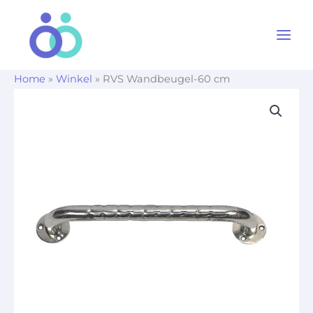
Ga
naar
de
inhoud
Home
»
Winkel
»
RVS Wandbeugel-60 cm