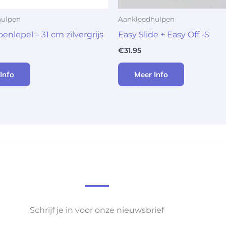
hulpen
Aankleedhulpen
nlepel – 31 cm zilvergrijs
Easy Slide + Easy Off -S
€
31.95
Info
Meer Info
Schrijf je in voor onze nieuwsbrief