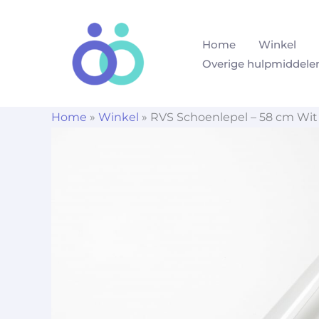
Ga
naar
Home
Winkel
de
Overige hulpmiddele
inhoud
Home
»
Winkel
»
RVS Schoenlepel – 58 cm Wit