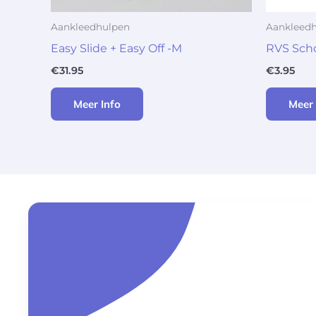
Aankleedhulpen
Aankleed
Easy Slide + Easy Off -M
RVS Schoe
€
31.95
€
3.95
Meer Info
Meer 