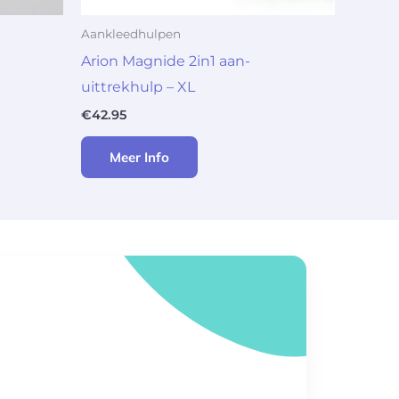
Aankleedhulpen
Arion Magnide 2in1 aan-
uittrekhulp – XL
€
42.95
Meer Info