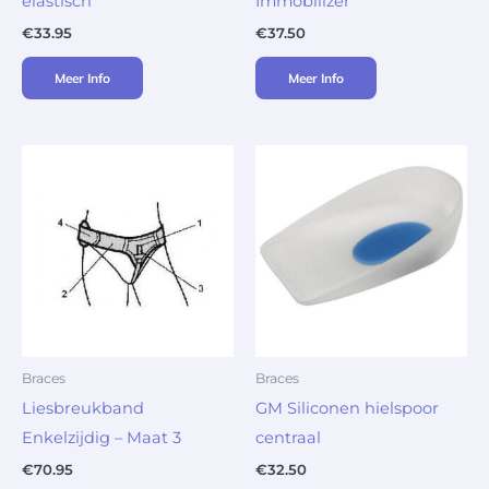
elastisch
Immobilizer
€
33.95
€
37.50
Meer Info
Meer Info
Braces
Braces
Liesbreukband
GM Siliconen hielspoor
Enkelzijdig – Maat 3
centraal
€
70.95
€
32.50