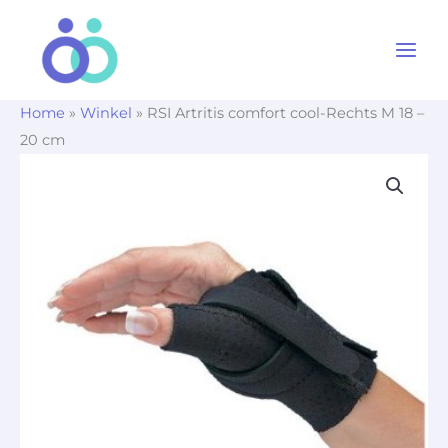
Ga
naar
de
inhoud
Home
»
Winkel
»
RSI Artritis comfort cool-Rechts M 18 –
20 cm