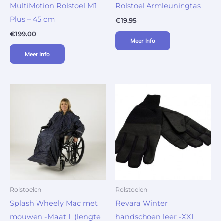
MultiMotion Rolstoel M1
Rolstoel Armleuningtas
Plus – 45 cm
€
19.95
€
199.00
Meer Info
Meer Info
Rolstoelen
Rolstoelen
Splash Wheely Mac met
Revara Winter
mouwen -Maat L (lengte
handschoen leer -XXL