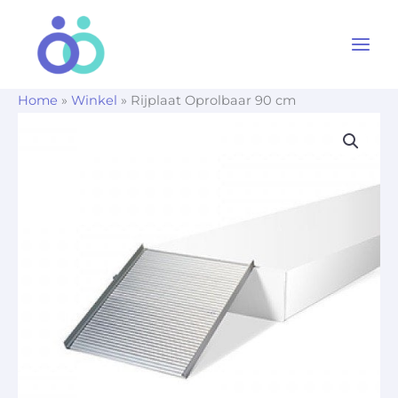
Ga
naar
de
inhoud
Home
»
Winkel
»
Rijplaat Oprolbaar 90 cm