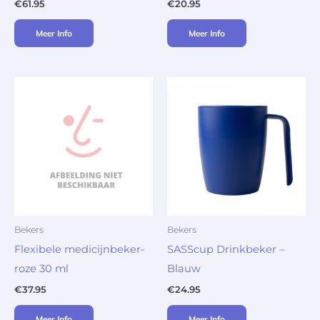
€
61.95
€
20.95
Meer Info
Meer Info
Bekers
Bekers
Flexibele medicijnbeker-
SASScup Drinkbeker –
roze 30 ml
Blauw
€
37.95
€
24.95
Meer Info
Meer Info