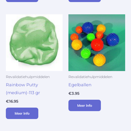
Revalidatiehulpmiddelen
Revalidatiehulpmiddelen
Rainbow Putty
Egelballen
(medium)-113 gr
€
3.95
€
16.95
Meer Info
Meer Info