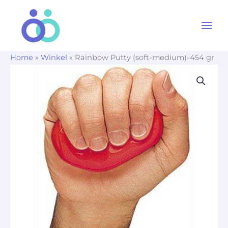
Ga
naar
de
inhoud
Home
»
Winkel
»
Rainbow Putty (soft-medium)-454 gr