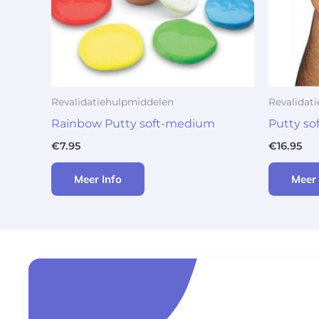
Revalidatiehulpmiddelen
Revalidat
Rainbow Putty soft-medium
Putty so
€
7.95
€
16.95
Meer Info
Meer 