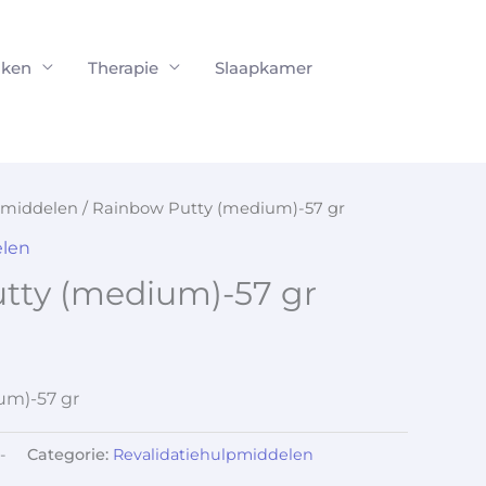
ken
Therapie
Slaapkamer
pmiddelen
/ Rainbow Putty (medium)-57 gr
elen
tty (medium)-57 gr
um)-57 gr
-
Categorie:
Revalidatiehulpmiddelen