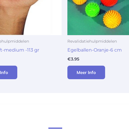
iehulpmiddelen
Revalidatiehulpmiddelen
ft-medium -113 gr
Egelballen-Oranje-6 cm
€
3.95
Info
Meer Info