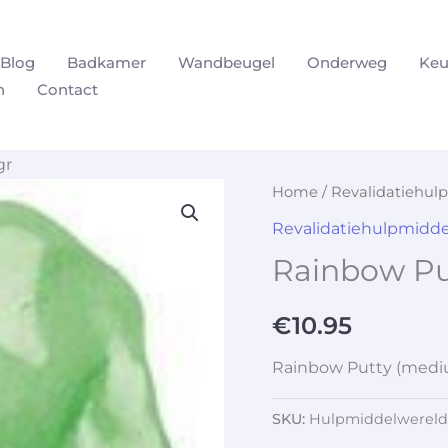
Blog
Badkamer
Wandbeugel
Onderweg
Keu
n
Contact
gr
Home
/
Revalidatiehul
Revalidatiehulpmidd
Rainbow Pu
€
10.95
Rainbow Putty (medi
SKU:
Hulpmiddelwereld