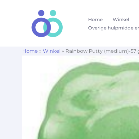
Ga
naar
Home
Winkel
de
Overige hulpmiddele
inhoud
Home
»
Winkel
»
Rainbow Putty (medium)-57 