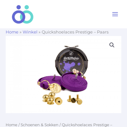
Ga
naar
de
inhoud
Home
»
Winkel
»
Quickshoelaces Prestige – Paars
Home
/
Schoenen & Sokken
/ Quickshoelaces Prestige –