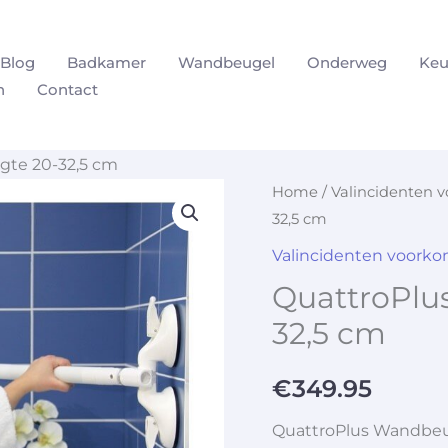
Blog
Badkamer
Wandbeugel
Onderweg
Keu
n
Contact
gte 20-32,5 cm
Home
/
Valincidenten 
32,5 cm
Valincidenten voork
QuattroPlu
32,5 cm
€
349.95
QuattroPlus Wandbeu