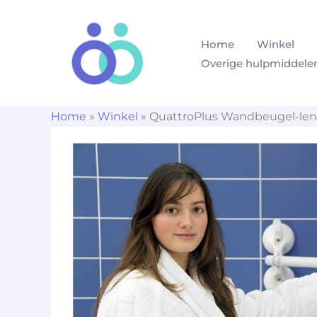
Ga
naar
Home
Winkel
de
Overige hulpmiddele
inhoud
Home
»
Winkel
»
QuattroPlus Wandbeugel-len