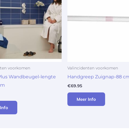
nten voorkomen
Valincidenten voorkomen
Plus Wandbeugel-lengte
Handgreep Zuignap-88 c
cm
€
69.95
Meer Info
Info