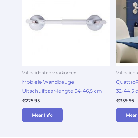
Valincidenten voorkomen
Valincide
Mobiele Wandbeugel
Quattro
Uitschuifbaar-lengte 34-46,5 cm
32-44,5 
€
225.95
€
359.95
Meer Info
Meer 