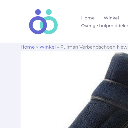
Ga
naar
Home
Winkel
de
Overige hulpmiddele
inhoud
Home
»
Winkel
»
Pulman Verbandschoen New 