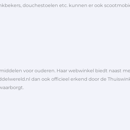
 drinkbekers, douchestoelen etc. kunnen er ook scootmob
lpmiddelen voor ouderen. Haar webwinkel biedt naast 
ddelwereld.nl dan ook officieel erkend door de Thuiswink
 waarborgt.