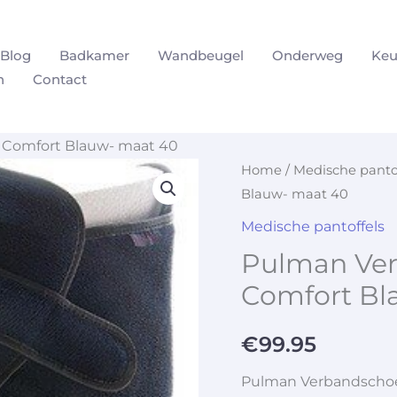
Blog
Badkamer
Wandbeugel
Onderweg
Keu
n
Contact
Comfort Blauw- maat 40
Home
/
Medische panto
Blauw- maat 40
Medische pantoffels
Pulman Ve
Comfort Bl
€
99.95
Pulman Verbandscho