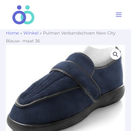
Ga
naar
de
inhoud
Home
»
Winkel
»
Pulman Verbandschoen New City
Blauw- maat 36