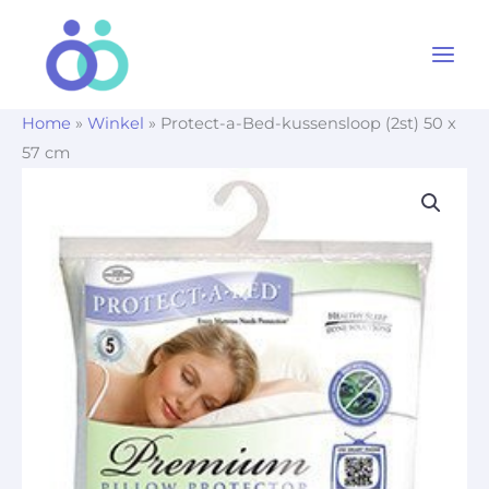
Ga
naar
de
inhoud
Home
»
Winkel
»
Protect-a-Bed-kussensloop (2st) 50 x
57 cm