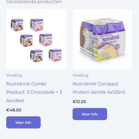
Gerelateerde producten
Voeding
Voeding
Nutridrink Combi
Nutridrink Compact
Product: 3 Chocolade + 3
Protein Vanille 4x125ml
Aardbei
€
12.25
€
48.50
Meer Info
Meer Info