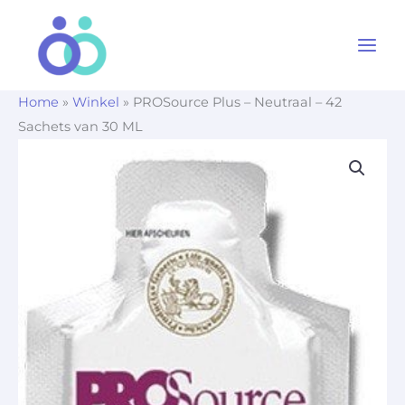
Ga
naar
de
inhoud
Home
»
Winkel
»
PROSource Plus – Neutraal – 42
Sachets van 30 ML