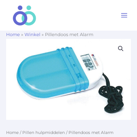
Ga
naar
de
inhoud
Home
»
Winkel
»
Pillendoos met Alarm
Home
/
Pillen hulpmiddelen
/ Pillendoos met Alarm