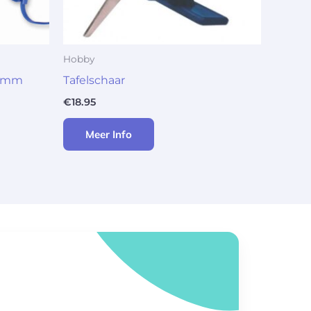
Hobby
45mm
Tafelschaar
€
18.95
Meer Info