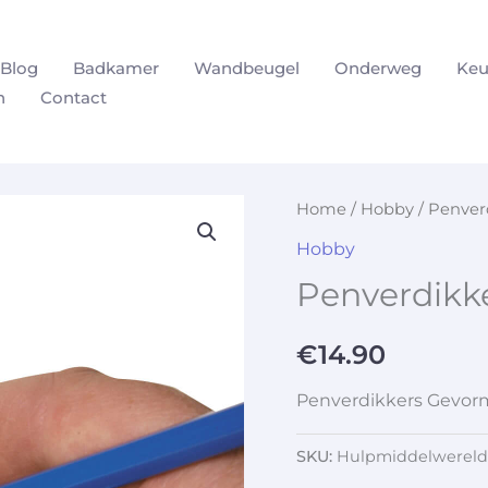
Blog
Badkamer
Wandbeugel
Onderweg
Keu
n
Contact
Home
/
Hobby
/ Penver
Hobby
Penverdikk
€
14.90
Penverdikkers Gevo
SKU:
Hulpmiddelwereld