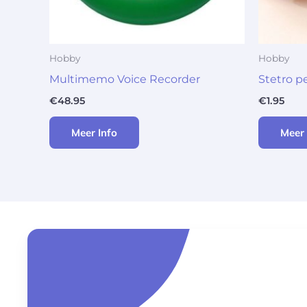
Hobby
Hobby
Multimemo Voice Recorder
Stetro p
€
48.95
€
1.95
Meer Info
Meer 