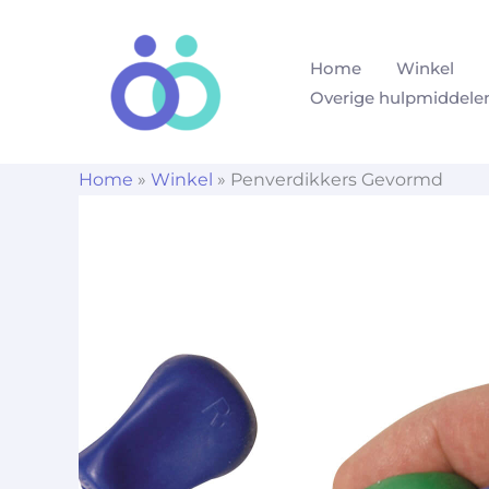
Ga
naar
Home
Winkel
de
Overige hulpmiddele
inhoud
Home
»
Winkel
»
Penverdikkers Gevormd