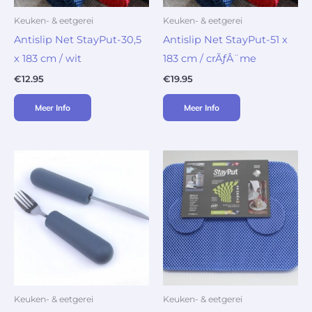
Keuken- & eetgerei
Keuken- & eetgerei
Antislip Net StayPut-30,5
Antislip Net StayPut-51 x
x 183 cm / wit
183 cm / crÃƒÂ¨me
€
12.95
€
19.95
Meer Info
Meer Info
Keuken- & eetgerei
Keuken- & eetgerei