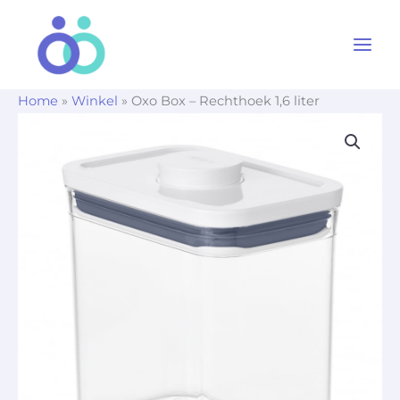
Ga
naar
de
inhoud
Home
»
Winkel
»
Oxo Box – Rechthoek 1,6 liter