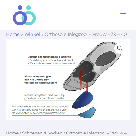
Ga
naar
de
inhoud
Home
»
Winkel
»
Orthosole Inlegzool – Vrouw – 39 – 40
Home
/
Schoenen & Sokken
/ Orthosole Inlegzool – Vrouw –