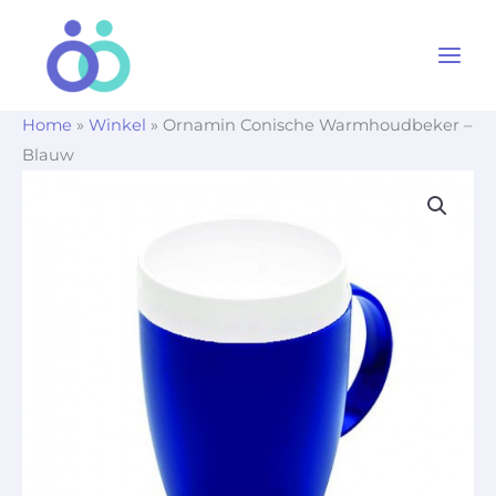
Ga
naar
de
inhoud
Home
»
Winkel
»
Ornamin Conische Warmhoudbeker –
Blauw