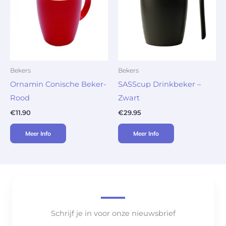
Bekers
Bekers
Ornamin Conische Beker-
SASScup Drinkbeker –
Rood
Zwart
€
11.90
€
29.95
Meer Info
Meer Info
Schrijf je in voor onze nieuwsbrief