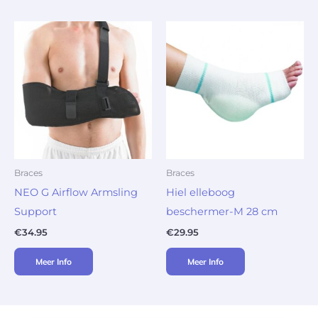
Braces
Braces
NEO G Airflow Armsling
Hiel elleboog
Support
beschermer-M 28 cm
€
34.95
€
29.95
Meer Info
Meer Info