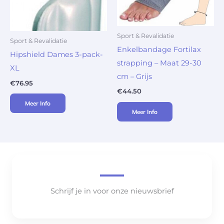
Sport & Revalidatie
Sport & Revalidatie
Enkelbandage Fortilax
Hipshield Dames 3-pack-
strapping – Maat 29-30
XL
cm – Grijs
€
76.95
€
44.50
Meer Info
Meer Info
Schrijf je in voor onze nieuwsbrief