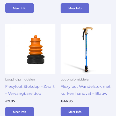
Meer Info
Meer Info
Loophulpmiddelen
Loophulpmiddelen
Flexyfoot Stokdop – Zwart
Flexyfoot Wandelstok met
– Vervangbare dop
kurken handvat – Blauw
€
9.95
€
46.95
Meer Info
Meer Info