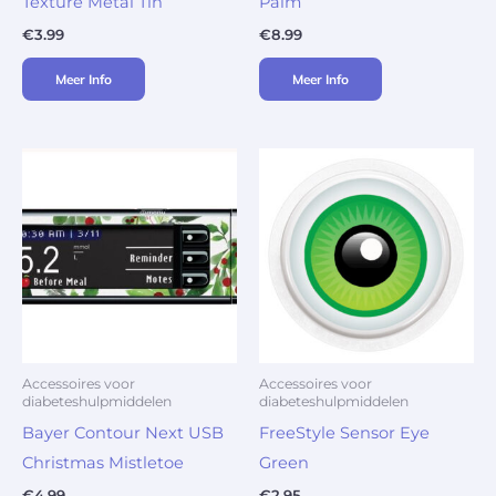
Texture Metal Tin
Palm
€
3.99
€
8.99
Meer Info
Meer Info
Accessoires voor
Accessoires voor
diabeteshulpmiddelen
diabeteshulpmiddelen
Bayer Contour Next USB
FreeStyle Sensor Eye
Christmas Mistletoe
Green
€
4.99
€
2.95