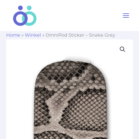
Ga
naar
de
inhoud
Home
»
Winkel
»
OmniPod Sticker – Snake Grey