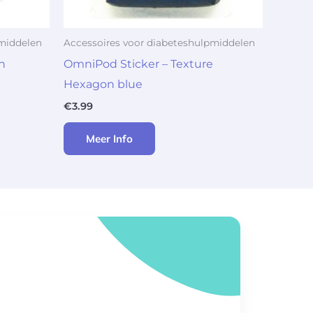
pmiddelen
Accessoires voor diabeteshulpmiddelen
n
OmniPod Sticker – Texture
Hexagon blue
€
3.99
Meer Info