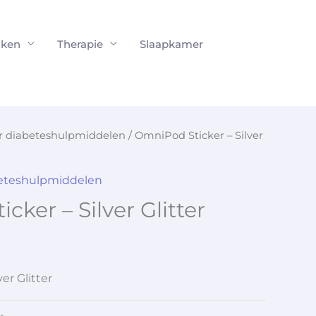
ken
Therapie
Slaapkamer
or diabeteshulpmiddelen
/ OmniPod Sticker – Silver
beteshulpmiddelen
ker – Silver Glitter
er Glitter
-