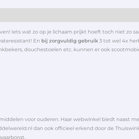
! Iets wat zo op je lichaam prijkt hoeft toch niet zo saa
wateresistant! En
bij zorgvuldig gebruik
3 tot wel 4x her
 drinkbekers, douchestoelen etc. kunnen er ook scootmob
lpmiddelen voor ouderen. Haar webwinkel biedt naast 
ddelwereld.nl dan ook officieel erkend door de Thuiswink
 waarborgt.