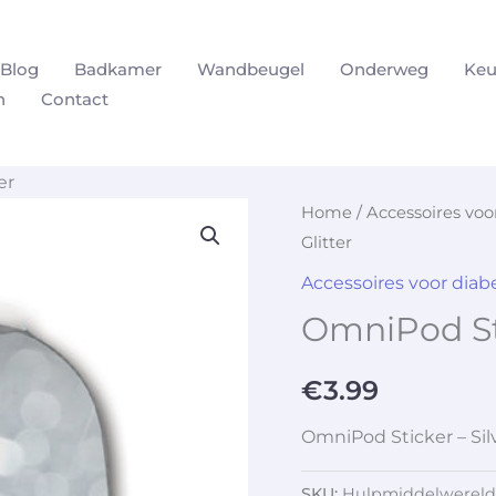
Blog
Badkamer
Wandbeugel
Onderweg
Keu
n
Contact
er
Home
/
Accessoires vo
Glitter
Accessoires voor dia
OmniPod Stic
€
3.99
OmniPod Sticker – Silv
SKU:
Hulpmiddelwereld