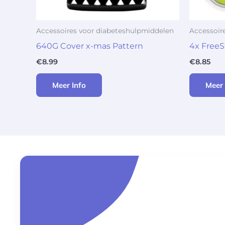
Accessoires voor diabeteshulpmiddelen
Accessoir
640G Cover x-mas Pattern
4x FreeS
€
8.99
€
8.85
Meer Info
Meer 