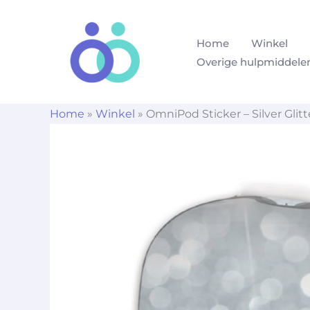
Ga
naar
Home
Winkel
de
Overige hulpmiddele
inhoud
Home
»
Winkel
»
OmniPod Sticker – Silver Glitt