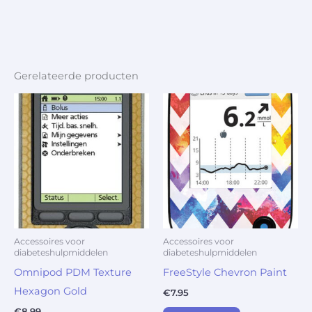
Gerelateerde producten
Accessoires voor
Accessoires voor
diabeteshulpmiddelen
diabeteshulpmiddelen
Omnipod PDM Texture
FreeStyle Chevron Paint
Hexagon Gold
€
7.95
€
8.99