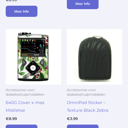
Meer Info
Meer Info
Accessoires voor
Accessoires voor
diabeteshulpmiddelen
diabeteshulpmiddelen
640G Cover x-mas
OmniPod Sticker –
Mistletoe
Texture Black Zebra
€
8.99
€
3.99