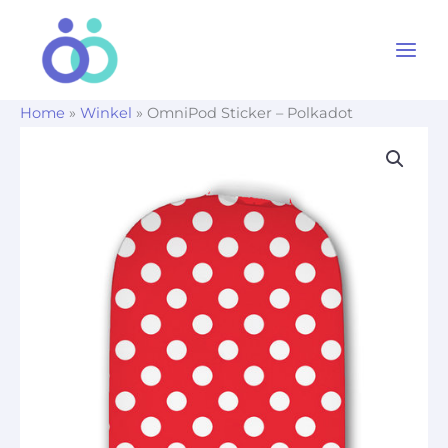
Ga
naar
de
inhoud
Home
»
Winkel
»
OmniPod Sticker – Polkadot