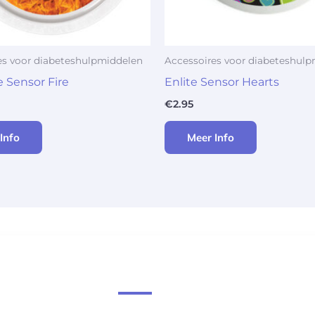
es voor diabeteshulpmiddelen
Accessoires voor diabeteshul
e Sensor Fire
Enlite Sensor Hearts
€
2.95
Info
Meer Info