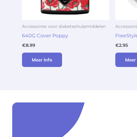
Accessoires voor diabeteshulpmiddelen
Accessoir
640G Cover Poppy
FreeStyl
€
8.99
€
2.95
Meer Info
Meer 