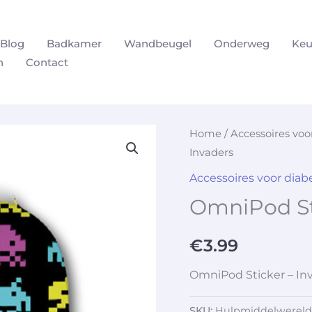
Blog
Badkamer
Wandbeugel
Onderweg
Keu
n
Contact
Home
/
Accessoires vo
Invaders
Accessoires voor dia
OmniPod Sti
€
3.99
OmniPod Sticker – In
SKU:
Hulpmiddelwereld