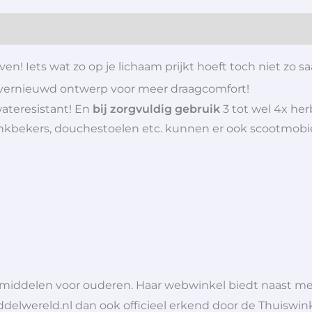
n! Iets wat zo op je lichaam prijkt hoeft toch niet zo sa
 vernieuwd ontwerp voor meer draagcomfort!
wateresistant! En
bij zorgvuldig gebruik
3 tot wel 4x her
 drinkbekers, douchestoelen etc. kunnen er ook scootmob
lpmiddelen voor ouderen. Haar webwinkel biedt naast 
ddelwereld.nl dan ook officieel erkend door de Thuiswink