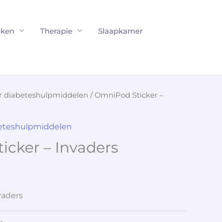
ken
Therapie
Slaapkamer
or diabeteshulpmiddelen
/ OmniPod Sticker –
beteshulpmiddelen
cker – Invaders
vaders
-