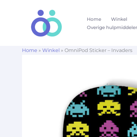
Ga
naar
Home
Winkel
de
Overige hulpmiddele
inhoud
Home
»
Winkel
»
OmniPod Sticker – Invaders