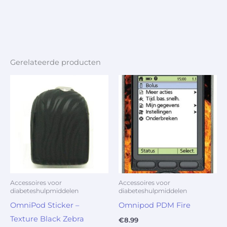
Gerelateerde producten
Accessoires voor
Accessoires voor
diabeteshulpmiddelen
diabeteshulpmiddelen
OmniPod Sticker –
Omnipod PDM Fire
Texture Black Zebra
€
8.99