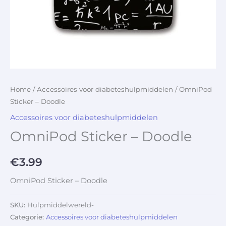
Home
/
Accessoires voor diabeteshulpmiddelen
/ OmniPod
Sticker – Doodle
Accessoires voor diabeteshulpmiddelen
OmniPod Sticker – Doodle
€
3.99
OmniPod Sticker – Doodle
SKU:
Hulpmiddelwereld-
Categorie:
Accessoires voor diabeteshulpmiddelen