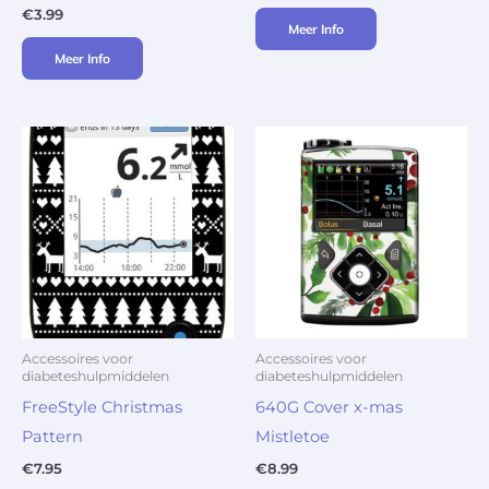
€
3.99
Meer Info
Meer Info
Accessoires voor
Accessoires voor
diabeteshulpmiddelen
diabeteshulpmiddelen
FreeStyle Christmas
640G Cover x-mas
Pattern
Mistletoe
€
7.95
€
8.99