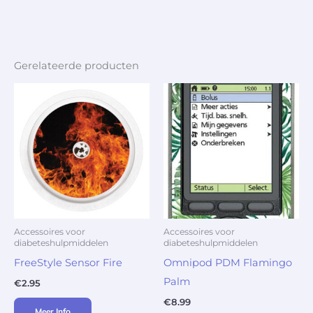
Gerelateerde producten
Accessoires voor
Accessoires voor
diabeteshulpmiddelen
diabeteshulpmiddelen
FreeStyle Sensor Fire
Omnipod PDM Flamingo
Palm
€
2.95
€
8.99
Meer Info