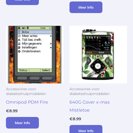
Meer Info
Accessoires voor
Accessoires voor
diabeteshulpmiddelen
diabeteshulpmiddelen
Omnipod PDM Fire
640G Cover x-mas
Mistletoe
€
8.99
€
8.99
Meer Info
Meer Info