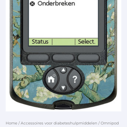
Home
/
Accessoires voor diabeteshulpmiddelen
/ Omnipod