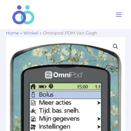
Ga
naar
de
inhoud
Home
»
Winkel
»
Omnipod PDM Van Gogh