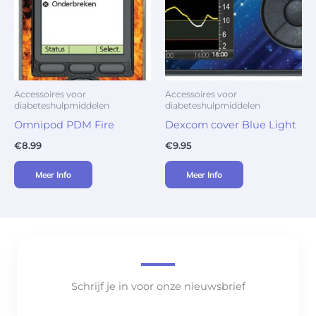
Accessoires voor
Accessoires voor
diabeteshulpmiddelen
diabeteshulpmiddelen
Omnipod PDM Fire
Dexcom cover Blue Light
€
8.99
€
9.95
Meer Info
Meer Info
Schrijf je in voor onze nieuwsbrief