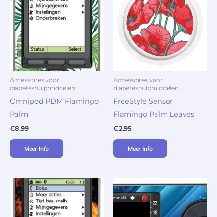
Accessoires voor
Accessoires voor
diabeteshulpmiddelen
diabeteshulpmiddelen
Omnipod PDM Flamingo
FreeStyle Sensor
Palm
Flamingo Palm Leaves
€
8.99
€
2.95
Meer Info
Meer Info