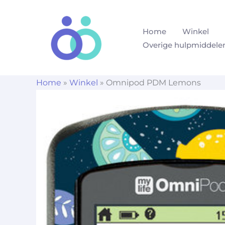
Ga
naar
Home
Winkel
de
Overige hulpmiddele
inhoud
Home
»
Winkel
»
Omnipod PDM Lemons