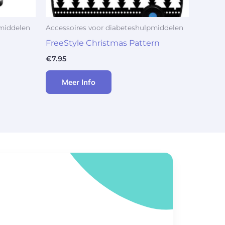
pmiddelen
Accessoires voor diabeteshulpmiddelen
FreeStyle Christmas Pattern
€
7.95
Meer Info