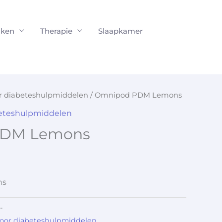
ken
Therapie
Slaapkamer
or diabeteshulpmiddelen
/ Omnipod PDM Lemons
beteshulpmiddelen
PDM Lemons
ns
-
voor diabeteshulpmiddelen