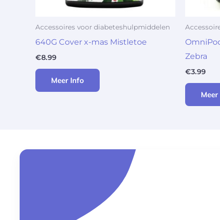
Accessoires voor diabeteshulpmiddelen
Accessoir
640G Cover x-mas Mistletoe
OmniPod 
Zebra
€
8.99
€
3.99
Meer Info
Meer 