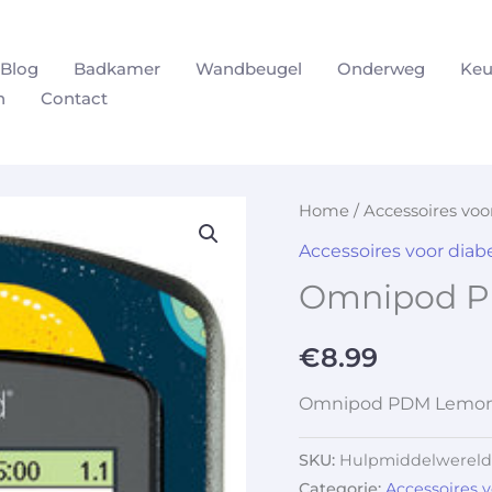
Blog
Badkamer
Wandbeugel
Onderweg
Keu
n
Contact
Home
/
Accessoires vo
Accessoires voor dia
Omnipod 
€
8.99
Omnipod PDM Lemo
SKU:
Hulpmiddelwereld
Categorie:
Accessoires 